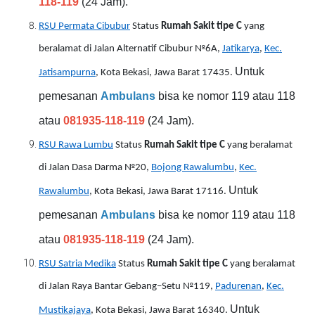
118-119
(24 Jam).
RSU Permata Cibubur
Status
Rumah Sakit tipe C
yang
beralamat di Jalan Alternatif Cibubur №6A,
Jatikarya
,
Kec.
Untuk
Jatisampurna
, Kota Bekasi, Jawa Barat 17435.
pemesanan
Ambulans
bisa ke nomor 119 atau 118
atau
081935-118-119
(24 Jam).
RSU Rawa Lumbu
Status
Rumah Sakit tipe C
yang beralamat
di Jalan Dasa Darma №20,
Bojong Rawalumbu
,
Kec.
Untuk
Rawalumbu
, Kota Bekasi, Jawa Barat 17116.
pemesanan
Ambulans
bisa ke nomor 119 atau 118
atau
081935-118-119
(24 Jam).
RSU Satria Medika
Status
Rumah Sakit tipe C
yang beralamat
di Jalan Raya Bantar Gebang–Setu №119,
Padurenan
,
Kec.
Untuk
Mustikajaya
, Kota Bekasi, Jawa Barat 16340.