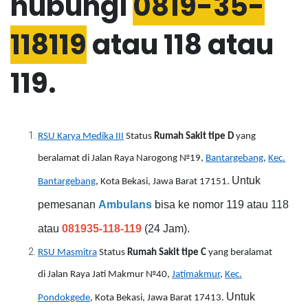
hubungi
0819-35-
118119
atau 118 atau
119.
RSU Karya Medika III
Status
Rumah Sakit tipe D
yang
beralamat di Jalan Raya Narogong №19,
Bantargebang
,
Kec.
Untuk
Bantargebang
, Kota Bekasi, Jawa Barat 17151.
pemesanan
Ambulans
bisa ke nomor 119 atau 118
atau
081935-118-119
(24 Jam).
RSU Masmitra
Status
Rumah Sakit tipe C
yang beralamat
di Jalan Raya Jati Makmur №40,
Jatimakmur
,
Kec.
Untuk
Pondokgede
, Kota Bekasi, Jawa Barat 17413.