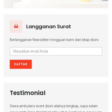
Langganan Surat
Berlangganan Newsletter mingguan kami dan tetap disini.
DAFTAR
Testimonial
 selain
Recomended banget ambulansnya, alatnya lengkap,
Da