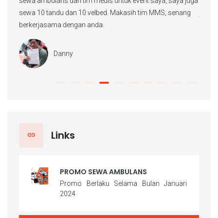
saya juga
supirnya juga ramah dan bawanya tidak ngebut. Ganteng
ka
 senang
juga sih mas supirnya hee hee
cu
Yulia
Links
PROMO SEWA AMBULANS
Promo Berlaku Selama Bulan Januari
2024